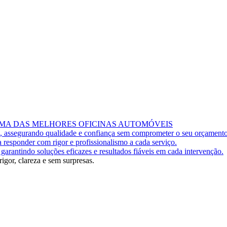
MA DAS MELHORES OFICINAS AUTOMÓVEIS
es, assegurando qualidade e confiança sem comprometer o seu orçamento
 responder com rigor e profissionalismo a cada serviço.
garantindo soluções eficazes e resultados fiáveis em cada intervenção.
igor, clareza e sem surpresas.