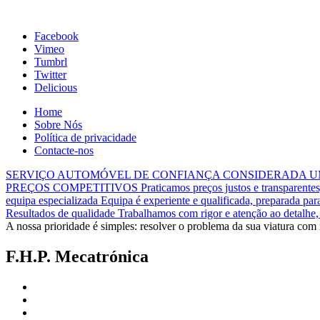
Facebook
Vimeo
Tumbrl
Twitter
Delicious
Home
Sobre Nós
Política de privacidade
Contacte-nos
SERVIÇO AUTOMÓVEL DE CONFIANÇA
CONSIDERADA U
PREÇOS COMPETITIVOS
Praticamos preços justos e transparent
equipa especializada
Equipa é experiente e qualificada, preparada para
Resultados de qualidade
Trabalhamos com rigor e atenção ao detalhe, 
A nossa prioridade é simples:
resolver o problema da sua viatura com r
F.H.P. Mecatrónica